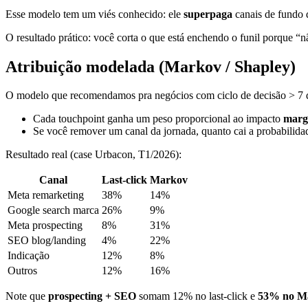
Esse modelo tem um viés conhecido: ele
superpaga
canais de fundo d
O resultado prático: você corta o que está enchendo o funil porque “nã
Atribuição modelada (Markov / Shapley)
O modelo que recomendamos pra negócios com ciclo de decisão > 7 
Cada touchpoint ganha um peso proporcional ao impacto
marg
Se você remover um canal da jornada, quanto cai a probabilida
Resultado real (case Urbacon, T1/2026):
Canal
Last-click
Markov
Meta remarketing
38%
14%
Google search marca
26%
9%
Meta prospecting
8%
31%
SEO blog/landing
4%
22%
Indicação
12%
8%
Outros
12%
16%
Note que
prospecting + SEO
somam 12% no last-click e
53% no M