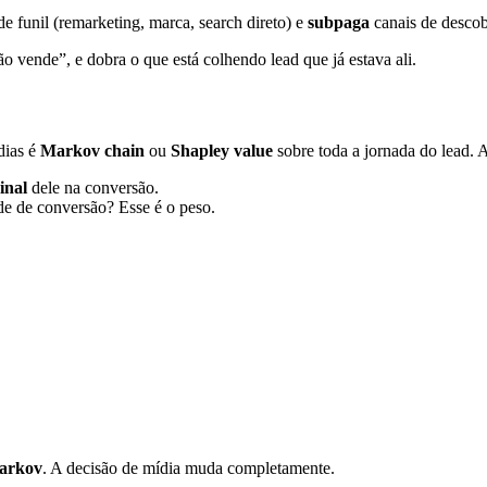
e funil (remarketing, marca, search direto) e
subpaga
canais de descob
o vende”, e dobra o que está colhendo lead que já estava ali.
dias é
Markov chain
ou
Shapley value
sobre toda a jornada do lead. A
inal
dele na conversão.
de de conversão? Esse é o peso.
arkov
. A decisão de mídia muda completamente.