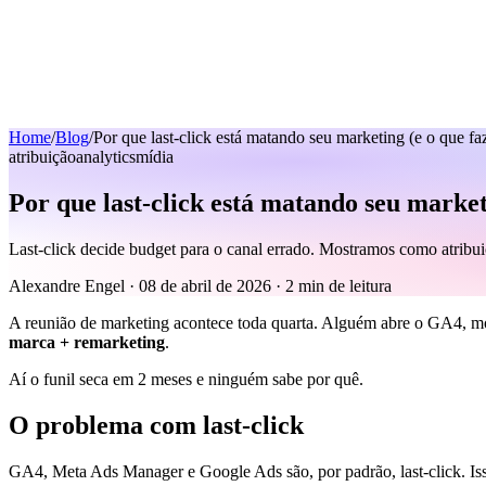
Home
/
Blog
/
Por que last-click está matando seu marketing (e o que fa
atribuição
analytics
mídia
Por que last-click está matando seu market
Last-click decide budget para o canal errado. Mostramos como atrib
Alexandre Engel
·
08 de abril de 2026
·
2 min de leitura
A reunião de marketing acontece toda quarta. Alguém abre o GA4, mos
marca + remarketing
.
Aí o funil seca em 2 meses e ninguém sabe por quê.
O problema com last-click
GA4, Meta Ads Manager e Google Ads são, por padrão, last-click. Isso